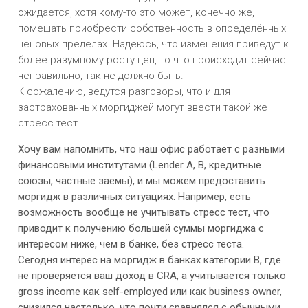
ожидается, хотя кому-то это может, конечно же,
помешать приобрести собственность в определённых
ценовых пределах. Надеюсь, что изменения приведут к
более разумному росту цен, то что происходит сейчас
неправильно, так не должно быть.
К сожалению, ведутся разговоры, что и для
застрахованных моргиджей могут ввести такой же
стресс тест.
Хочу вам напомнить, что наш офис работает с разными
финансовыми институтами (Lender A, B, кредитные
союзы, частные заёмы), и мы можем предоставить
моргидж в различных ситуациях. Например, есть
возможность вообще не учитывать стресс тест, что
приводит к получению большей суммы моргиджа с
интересом ниже, чем в банке, без стресс теста.
Сегодня интерес на моргидж в банках категории B, где
не проверяется ваш доход в CRA, а учитывается только
gross income как self-employed или как business owner,
снизился настолько, что почти сравнялся с обычными